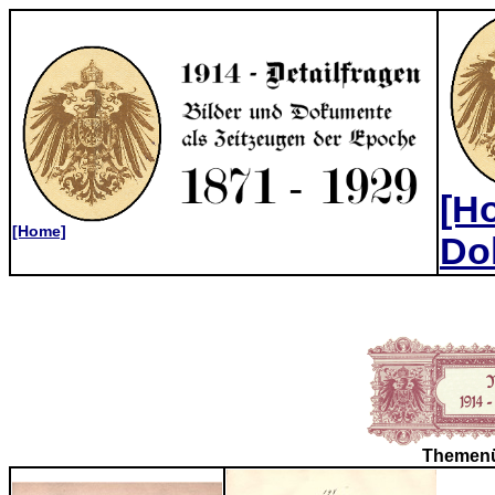
[Ho
[Home]
Do
Themenü