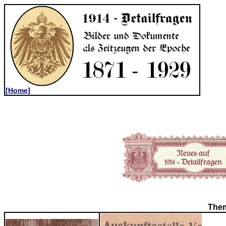
[Home]
Them